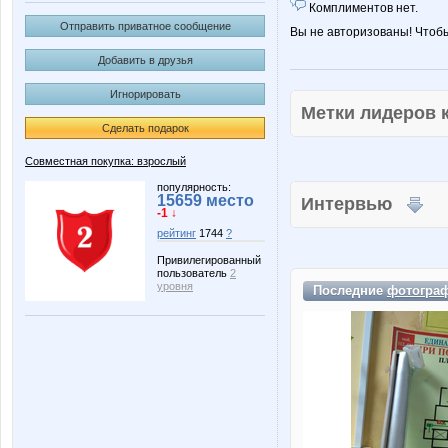
Комплиментов нет.
Отправить приватное сообщение
Вы не авторизованы! Чтоб
Добавить в друзья
Игнорировать
Метки лидеров
Сделать подарок
Совместная покупка: взрослый
популярность:
15659 место
Интервью
-1 ↓
рейтинг
1744
?
Привилегированный
пользователь
2
уровня
Последние
фотогра