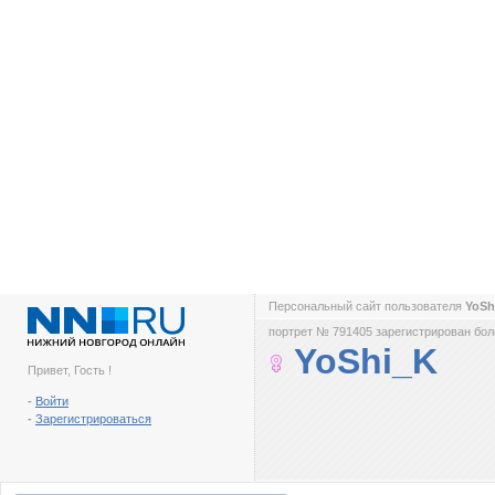
Персональный сайт пользователя
YoSh
портрет № 791405 зарегистрирован боле
YoShi_K
Привет, Гость !
-
Войти
-
Зарегистрироваться