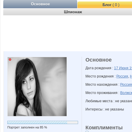
Основное
Блог
( 0 )
Шпионаж
Основное
Дата рождения :
17 Июня
1
Место рождения :
Россия
,
Н
Место нахождения :
Россия
Место проживания :
Волжск
Любимые места : не указа
Интересы : не указаны
Комплименты
Портрет заполнен на 85 %