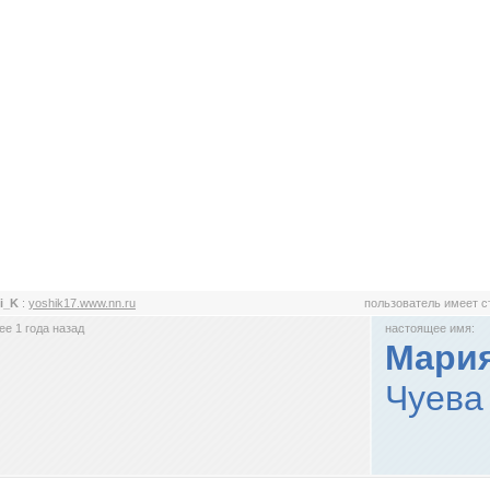
i_K
:
yoshik17.www.nn.ru
пользователь имеет 
е 1 года назад
настоящее имя:
Мария
Чуева 