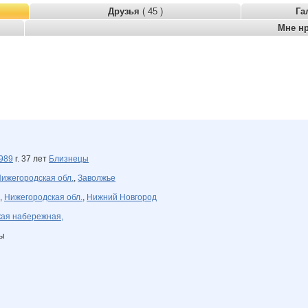
Друзья
( 45 )
Га
Мне н
989
г. 37 лет
Близнецы
ижегородская обл.
,
Заволжье
,
Нижегородская обл.
,
Нижний Новгород
ая набережная,
ны