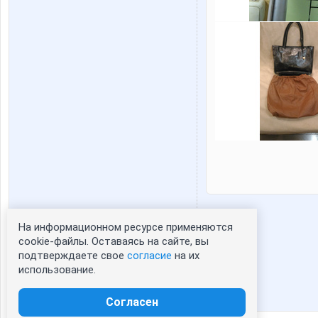
На информационном ресурсе применяются
Статистика портрета:
cookie-файлы. Оставаясь на сайте, вы
подтверждаете свое
согласие
на их
сейчас просматривают портрет - 0
использование.
зарегистрированные пользователи
посетившие портрет за 7 дней - 0
Согласен