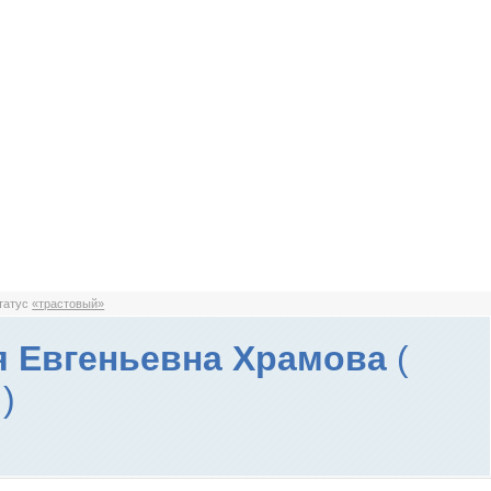
статус
«трастовый»
 Евгеньевна Храмова
(
)