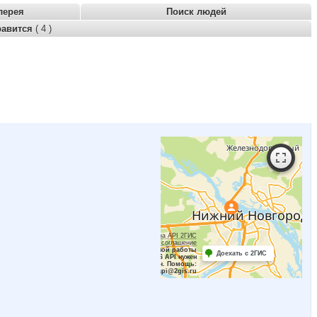
лерея
Поиск людей
равится
( 4 )
Работает на API 2ГИС
Лицензионное соглашение
Для корректной работы
Доехать с 2ГИС
Raster JS API нужен
ключ. Помощь:
api@2gis.ru